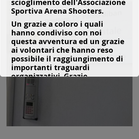
scioglimento dell'Associazione
Sportiva Arena Shooters.
Un grazie a coloro i quali
hanno condiviso con noi
questa avventura ed un grazie
ai volontari che hanno reso
possibile il raggiungimento di
importanti traguardi
organizzativi. Grazie.
Arena Shooters rimarrà affiliata
ad IDPA come semplice club di
tiro difensivo.