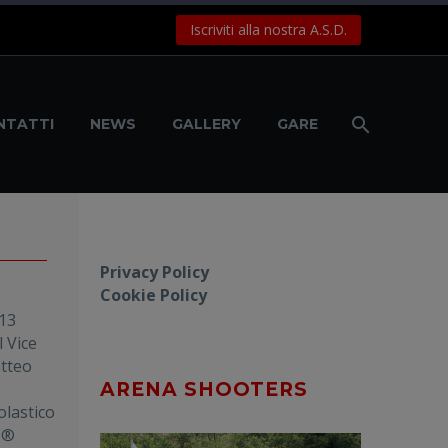
Iscriviti alla nostra A.S.D.
NTATTI
NEWS
GALLERY
GARE
Privacy Policy
Cookie Policy
 13
 Vice
tteo
ARENA SHOOTERS
lastico
S®