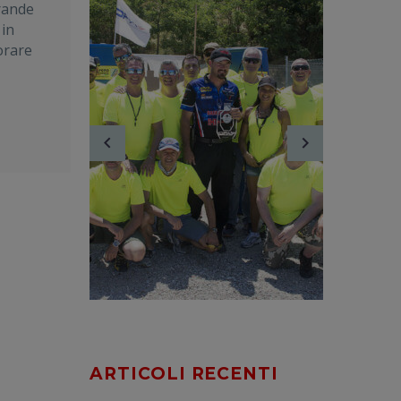
rande
 in
orare
ARTICOLI RECENTI