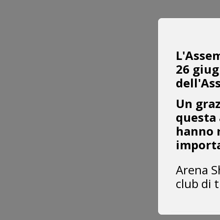
L'Assem
26 giug
dell'As
Un graz
questa 
hanno r
importa
Arena S
club di 