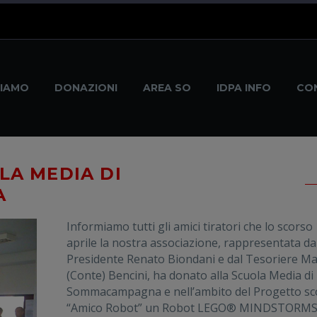
modal-check
SIAMO
DONAZIONI
AREA SO
IDPA INFO
CO
LA MEDIA DI
A
Informiamo tutti gli amici tiratori che lo scorso
aprile la nostra associazione, rappresentata dal
Presidente Renato Biondani e dal Tesoriere Ma
(Conte) Bencini, ha donato alla Scuola Media di
Sommacampagna e nell’ambito del Progetto sco
“Amico Robot” un Robot LEGO® MINDSTORM