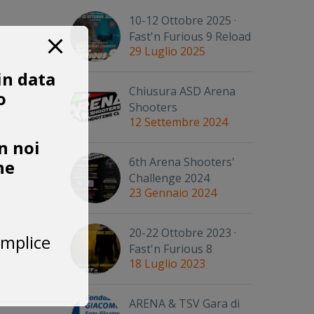
10-12 Ottobre 2025 ·
Fast'n Furious 9 Reload
29 Luglio 2025
in data
Chiusura ASD Arena
o
Shooters
12 Settembre 2024
n noi
6th Arena Shooters'
he
Challenge 2024
23 Gennaio 2024
20-22 Ottobre 2023 ·
emplice
Fast'n Furious 8
18 Luglio 2023
ARENA & TSV Gara di