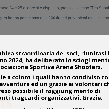
orso 24 e 25 ottobre si è disputato, presso il campo “Tiro Sporti
gara hanno partecipato oltre 100 tiratori provenienti da tutto il nor
blea straordinaria dei soci, riunitasi 
no 2024, ha deliberato lo sciogliment
idpa italia
IDPA Safety Officer
sociazione Sportiva Arena Shooters.
ie a coloro i quali hanno condiviso co
avventura ed un grazie ai volontari c
eso possibile il raggiungimento di
nti traguardi organizzativi. Grazie.
TS