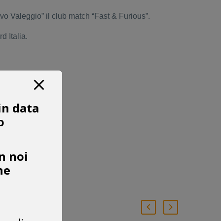
vo Valeggio” il club match “Fast & Furious”.
d Italia.
in data
o
n noi
he