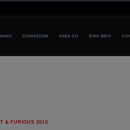
modal-check
SIAMO
DONAZIONI
AREA SO
IDPA INFO
CO
T & FURIOUS 2015