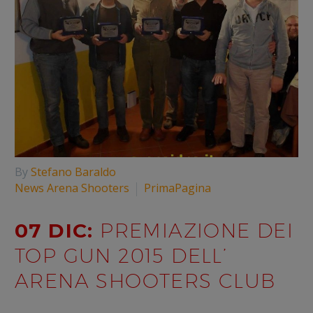
By
Stefano Baraldo
News Arena Shooters
PrimaPagina
07 DIC:
PREMIAZIONE DEI
TOP GUN 2015 DELL’
ARENA SHOOTERS CLUB