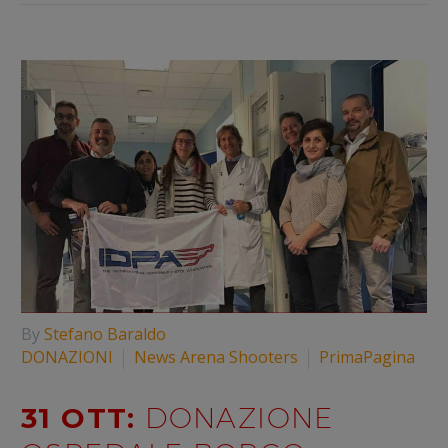
By
Stefano Baraldo
DONAZIONI
News Arena Shooters
PrimaPagina
31 OTT:
DONAZIONE